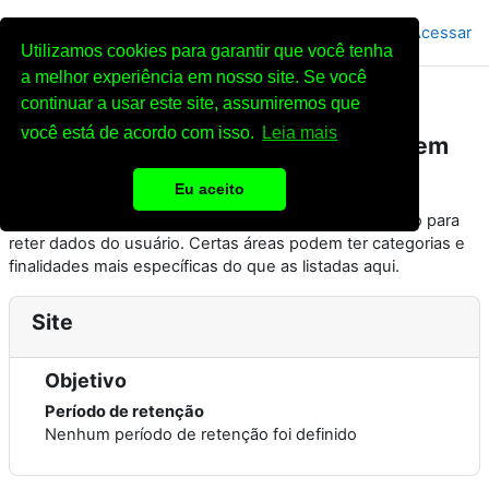
Ir para o conteúdo principal
Acessar
Utilizamos cookies para garantir que você tenha
Painel lateral
a melhor experiência em nosso site. Se você
continuar a usar este site, assumiremos que
Área de Ensino Centro Espírita A
você está de acordo com isso.
Leia mais
Caminho da Luz - Curso de Reciclagem
Resumo de retenção de dados
Eu aceito
Este resumo mostra as categorias e finalidades padrão para
reter dados do usuário. Certas áreas podem ter categorias e
finalidades mais específicas do que as listadas aqui.
Site
Objetivo
Período de retenção
Nenhum período de retenção foi definido